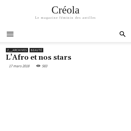
Créola
Le magazine féminin des antilles
Z__ARCHIVES
BEAUTÉ
L’Afro et nos stars
17 mars 2018
583