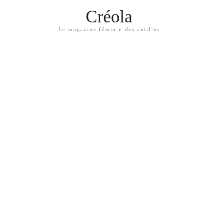
Créola
Le magazine féminin des antilles