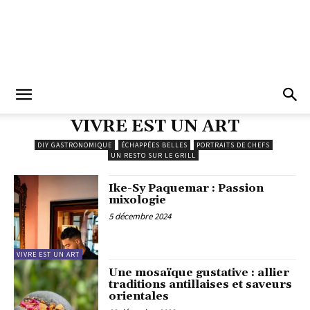
VIVRE EST UN ART
DIY GASTRONOMIQUE
ÉCHAPPÉES BELLES
PORTRAITS DE CHEFS
UN RESTO SUR LE GRILL
Ike-Sy Paquemar : Passion
mixologie
5 décembre 2024
VIVRE EST UN ART
Une mosaïque gustative : allier
traditions antillaises et saveurs
orientales