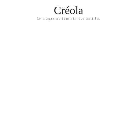
Créola
Le magazine féminin des antilles