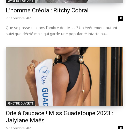
VIVRE EST UN ART
L’homme Créola : Ritchy Cobral
7 décembre 2023
0
Que se passe-t-il dans l’ombre des Miss ? Un événement autant
suivi que décrié mais qui garde une popularité intacte au...
FENÊTRE OUVERTE
Ode à l’audace ! Miss Guadeloupe 2023 :
Jalylane Maës
6 décembre 2023
0