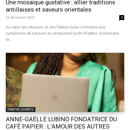
Une mosaïque gustative : allier traditions
antillaises et saveurs orientales
22 décembre 2023
0
Au cœur des Abymes, le chef Wilem Oulac orchestre une
symphonie de saveurs au restaurant Sushi ThaiBox. Fusionnant
la...
FENÊTRE OUVERTE
ANNE-GAËLLE LUBINO FONDATRICE DU
CAFÉ PAPIER : L’AMOUR DES AUTRES