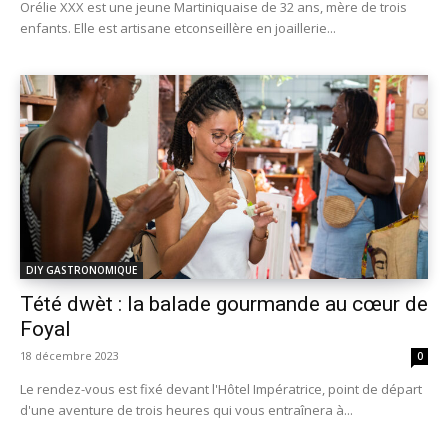
Orélie XXX est une jeune Martiniquaise de 32 ans, mère de trois
enfants. Elle est artisane etconseillère en joaillerie...
DIY GASTRONOMIQUE
Tété dwèt : la balade gourmande au cœur de
Foyal
18 décembre 2023
0
Le rendez-vous est fixé devant l'Hôtel Impératrice, point de départ
d'une aventure de trois heures qui vous entraînera à...