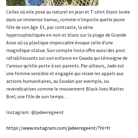
Celles où elle pose au naturel en jean et T-
s
hirt blanc lovée
dans un immense hamac, comme n’importe quelle jeune
fille de son âge. Et, par contraste, la série
hypersophistiquée en noir et blanc sur la plage de Grande
Anse où sa plastique
impeccable évoque celle
d’une
magnifique statue.
Son compte
Insta
offre aussi des post
rafraîchissants sur son enfance en Gwada qui témoigne de
l’amour qu’elle porte à ses parents. Par ailleurs, Jade est
une femme sensible et engagée qui relaie les appels aux
actions humanitaires, au Soudan par exemple, ou
revendicatives comme le mouvement Black liv
es Matter.
Bref, une f
ille
de son temps…
Instagram : @
jadeeregeent
https://www.instagram.com/jadeeregeent/?hl=fr