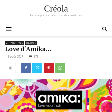
Créola
Le magazine féminin des antilles
Z__ARCHIVES
BEAUTÉ
Love d’Amika…
9 août 2017
679