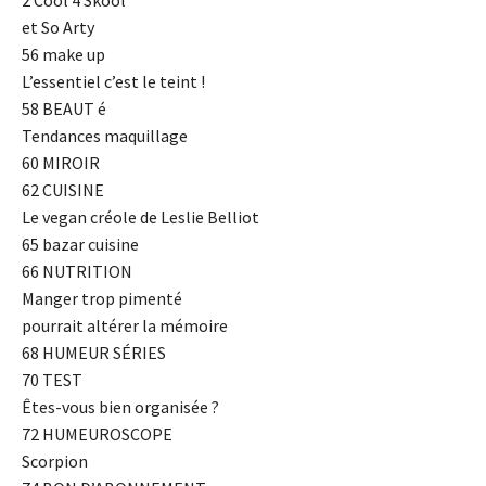
2 Cool 4 Skool
et So Arty
56 make up
L’essentiel c’est le teint !
58 BEAUT é
Tendances maquillage
60 MIROIR
62 CUISINE
Le vegan créole de Leslie Belliot
65 bazar cuisine
66 NUTRITION
Manger trop pimenté
pourrait altérer la mémoire
68 HUMEUR SÉRIES
70 TEST
Êtes-vous bien organisée ?
72 HUMEUROSCOPE
Scorpion