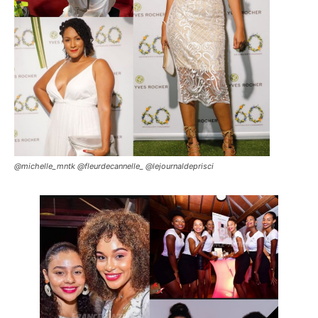
@michelle_mntk @fleurdecannelle_ @lejournaldeprisci