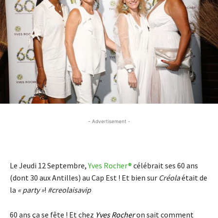
- Advertisement -
- Advertisement -
Le Jeudi 12 Septembre,
Yves Rocher®
célébrait ses 60 ans
(dont 30 aux Antilles) au Cap Est ! Et bien sur
Créola
était de
la
« party »
!
#creolaisavip
60 ans ça se fête ! Et chez
Yves Rocher
on sait comment