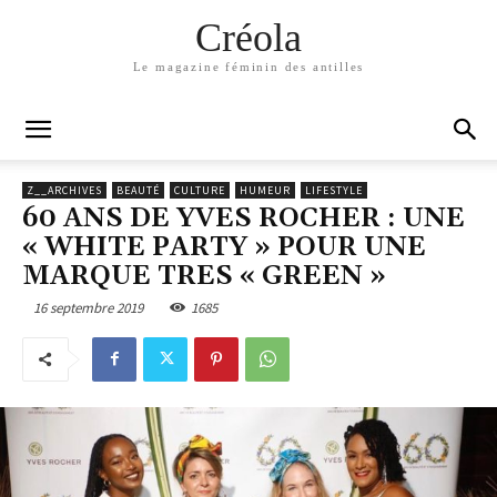
Créola
Le magazine féminin des antilles
Z__ARCHIVES
BEAUTÉ
CULTURE
HUMEUR
LIFESTYLE
60 ANS DE YVES ROCHER : UNE
« WHITE PARTY » POUR UNE
MARQUE TRES « GREEN »
16 septembre 2019
1685