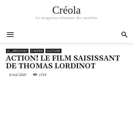
Créola
Le magazine féminin des antilles
Z__ARCHIVES
CINÉMA
CULTURE
ACTION! LE FILM SAISISSANT
DE THOMAS LORDINOT
6 mai 2020
1714