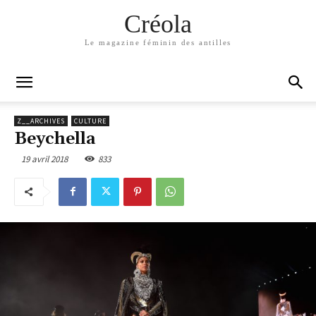
Créola
Le magazine féminin des antilles
Z__ARCHIVES
CULTURE
Beychella
19 avril 2018
833