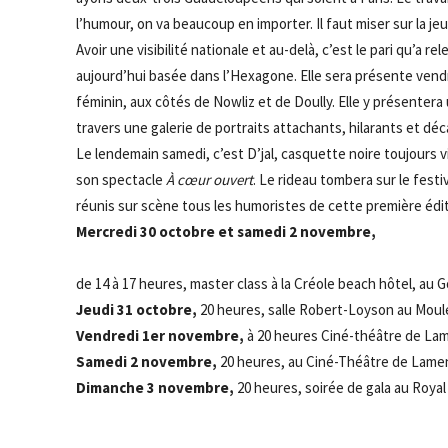
l’humour, on va beaucoup en importer. Il faut miser sur la
Avoir une visibilité nationale et au-delà, c’est le pari qu
aujourd’hui basée dans l’Hexagone. Elle sera présente vendr
féminin, aux côtés de Nowliz et de Doully. Elle y présenter
travers une galerie de portraits attachants, hilarants et déc
Le lendemain samedi, c’est D’jal, casquette noire toujours v
son spectacle
À cœur ouvert
. Le rideau tombera sur le festi
réunis sur scène tous les humoristes de cette première édit
Mercredi 30 octobre et samedi 2 novembre,
de 14 à 17 heures, master class à la Créole beach hôtel, au G
Jeudi 31 octobre,
20 heures, salle Robert-Loyson au Moule
Vendredi 1er novembre,
à 20 heures Ciné-théâtre de Lame
Samedi 2 novembre,
20 heures, au Ciné-Théâtre de Lament
Dimanche 3 novembre,
20 heures, soirée de gala au Royal 