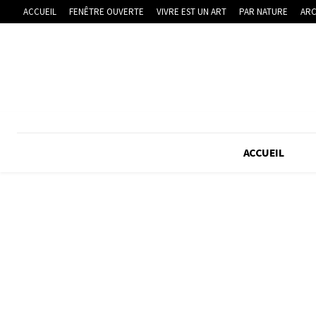
ACCUEIL
FENÊTRE OUVERTE
VIVRE EST UN ART
PAR NATURE
ARC
ACCUEIL