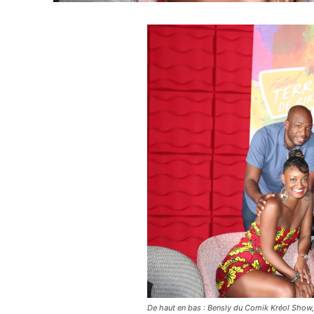
De haut en bas : Bensly du Comik Kréol Show,