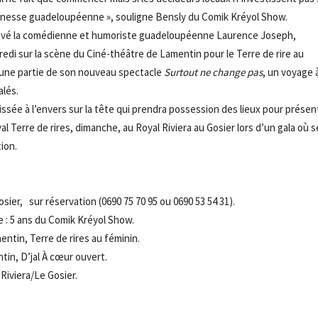
 jeunesse guadeloupéenne », souligne Bensly du Comik Kréyol Show.
’a relevé la comédienne et humoriste guadeloupéenne Laurence Joseph,
edi sur la scène du Ciné-théâtre de Lamentin pour le Terre de rire au
a une partie de son nouveau spectacle
Surtout ne change pas
, un voyage 
alés.
issée à l’envers sur la tête qui prendra possession des lieux pour présen
val Terre de rires, dimanche, au Royal Riviera au Gosier lors d’un gala où 
ion.
osier, sur réservation (0690 75 70 95 ou 0690 53 54 31).
 : 5 ans du Comik Kréyol Show.
ntin, Terre de rires au féminin.
in, D’jal À cœur ouvert.
Riviera/Le Gosier.