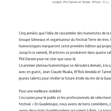
Joseph, Phil Darwin et Tareek. (Photo : C.L.)
Cinq années que l’idée de rassembler des humoristes de la 
Groupe Gémeaux et organisateur du festival Terre de rires. 
humoristiques marqueront cette première édition qui propos
Jusqu’à ce samedi, 30 artistes se produiront dans quatre s
Phil Darwin pour ne citer que ceux-là.
Le premier plateau humoristique se déroulera demain, à la 
avec en guest, Jean-Claude Muaka, M’Rick Amokila et Tareek.
jeunes talents pour révéler la future étoile du rire de la Gu
Pour une meilleure visibilité
L’occasion pour le public et les professionnels de sélectionn
festival. « En Guadeloupe, nous avons de bons comédiens, 
ayons deux-trois Guadeloupéens qui soient à Paris. Le trava