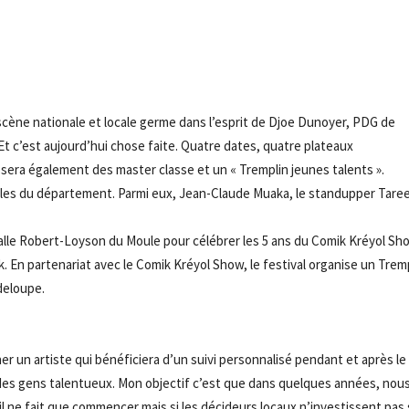
- Advertisement -
scène nationale et locale germe dans l’esprit de Djoe Dunoyer, PDG de
Et c’est aujourd’hui chose faite. Quatre dates, quatre plateaux
era également des master classe et un « Tremplin jeunes talents ».
alles du département. Parmi eux, Jean-Claude Muaka, le standupper Tare
salle Robert-Loyson du Moule pour célébrer les 5 ans du Comik Kréyol Sh
 En partenariat avec le Comik Kréyol Show, le festival organise un Trem
adeloupe.
er un artiste qui bénéficiera d’un suivi personnalisé pendant et après le
des gens talentueux. Mon objectif c’est que dans quelques années, nou
il ne fait que commencer mais si les décideurs locaux n’investissent pas 