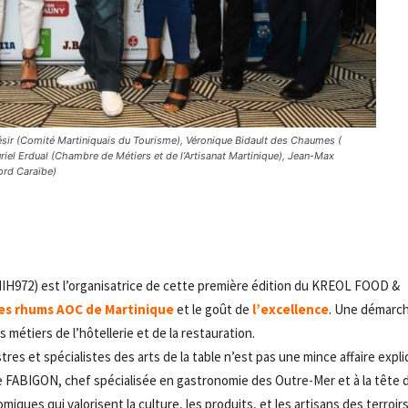
Désir (Comité Martiniquais du Tourisme), Véronique Bidault des Chaumes (
iel Erdual (Chambre de Métiers et de l’Artisanat Martinique), Jean-Max
rd Caraïbe)
- Advertisement -
IH972) est l’organisatrice de cette première édition du KREOL FOOD &
les rhums AOC de Martinique
et le goût de
l’excellence
. Une démarch
es métiers de l’hôtellerie et de la restauration.
tres et spécialistes des arts de la table n’est pas une mince affaire expl
ce FABIGON, chef spécialisée en gastronomie des Outre-Mer et à la tête 
ues qui valorisent la culture, les produits, et les artisans des terroir