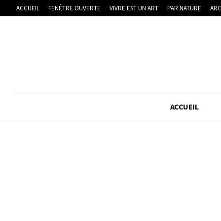
ACCUEIL
FENÊTRE OUVERTE
VIVRE EST UN ART
PAR NATURE
ARC
ACCUEIL