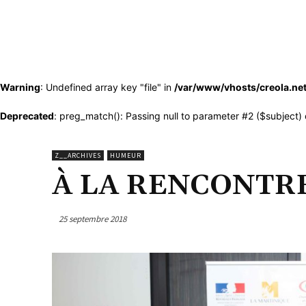
Warning
: Undefined array key "file" in
/var/www/vhosts/creola.ne
Deprecated
: preg_match(): Passing null to parameter #2 ($subject) 
Z__ARCHIVES
HUMEUR
À LA RENCONTR
25 septembre 2018