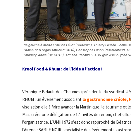
de gauche à droite : Claude Féliot (Coderum), Thierry Lauzéa, Joëlle 
UMIH972 & organisatrice du KFR), Christophe Lupon (restaurateur), Mur
Charlery-Adèle (DIECCTE), Armand-Renaud FLAUN (proviseur Lycée No
Kreol Food & Rhum : de l’idée à l’action !
Véronique Bidault des Chaumes (présidente du syndicat UM
RHUM : un événement associant
la gastronomie créole, 
vise selon elle à faire avancer la Martinique, le tourisme et l
Mais créer une délégation de 17 invités de renom, chefs illus
l’organisatrice. L’UMIH 972 s’est donc rapproché de Béatri
l’Agence SABLE NOIR, spécialiste des événements gastronomiq