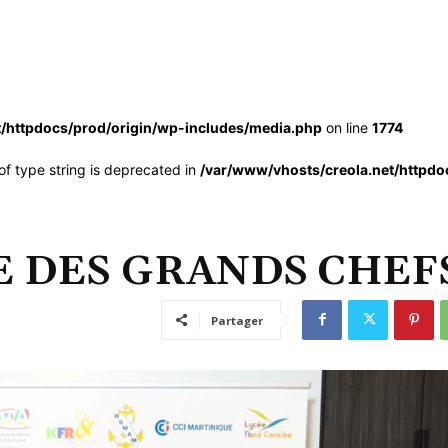
t/httpdocs/prod/origin/wp-includes/media.php
on line
1774
of type string is deprecated in
/var/www/vhosts/creola.net/httpdo
E DES GRANDS CHEF
Partager