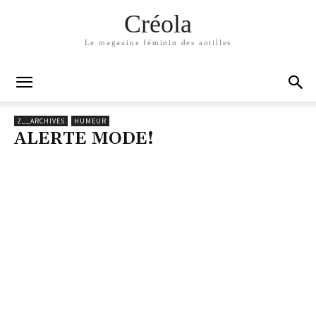
Créola
Le magazine féminin des antilles
Z__ARCHIVES
HUMEUR
ALERTE MODE!