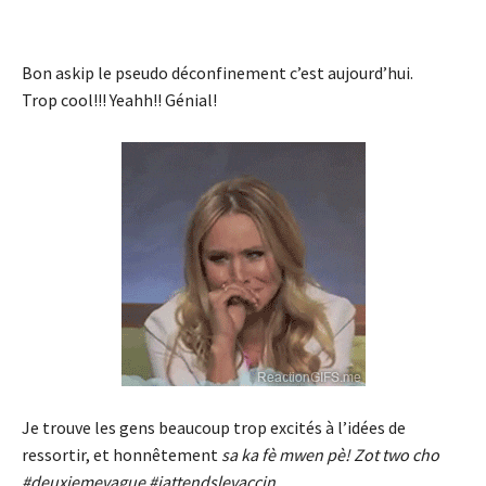
- Advertisement -
Bon askip le pseudo déconfinement c’est aujourd’hui.
Trop cool!!! Yeahh!! Génial!
Je trouve les gens beaucoup trop excités à l’idées de
ressortir, et honnêtement
sa ka fè mwen pè! Zot two cho
#deuxiemevague #jattendslevaccin