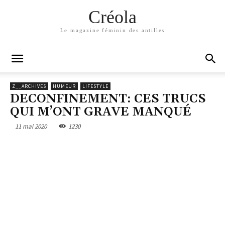
Créola
Le magazine féminin des antilles
Z__ARCHIVES
HUMEUR
LIFESTYLE
DECONFINEMENT: CES TRUCS
QUI M’ONT GRAVE MANQUÉ
11 mai 2020
1230