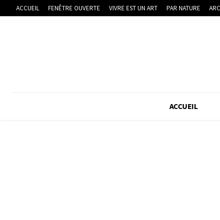
ACCUEIL
FENÊTRE OUVERTE
VIVRE EST UN ART
PAR NATURE
ARC
ACCUEIL