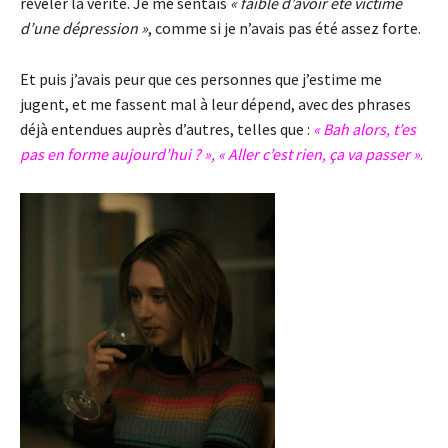
révéler la vérité. Je me sentais
« faible d’avoir été victime
d’une dépression »
, comme si je n’avais pas été assez forte.
Et puis j’avais peur que ces personnes que j’estime me
jugent, et me fassent mal à leur dépend, avec des phrases
déjà entendues auprès d’autres, telles que :
« Bah alors, t’es
pas en forme aujourd’hui ? », « Aller c’est rien, ça va passer »
.