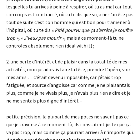
lesquelles tu arrives à peine à respirer, où tu as mal car tout
ton corps est contracté, où tu te dis que si ça ne s’arrête pas
tout de suite c’est ton homme qui est bon pour t’amener à
l’hôpital, où tu te dis
« Pitié pourvu que ça s’arrête je souffre
trop », « J’veux pas mourir »
, mais à ce moment-là tu ne
contrôles absolument rien (deal with it) ;
2. une perte d’intérêt et de plaisir dans la totalité de mes
activités, moi qui adorais faire la fête, prendre l’apéro, voir
mes amis … c’était devenu impossible, car j’étais trop
fatiguée, et source d’angoisse car comme je ne plaisantais
plus, comme je ne vivais plus, je n’avais plus rien à dire et je
ne me sentais plus digne d’intérêt –
petite précision, la plupart de mes potes ne savent pas ce
que je traverse à ce moment-là, ils constatent juste que ça
va pas trop, mais comme ça pourrait arriver à n’importe qui.
And the award for the best poker face goes to ME
!