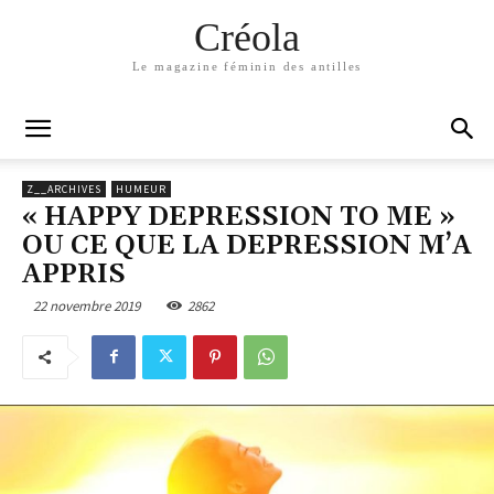
Créola
Le magazine féminin des antilles
Z__ARCHIVES
HUMEUR
« HAPPY DEPRESSION TO ME »
OU CE QUE LA DEPRESSION M’A
APPRIS
22 novembre 2019
2862