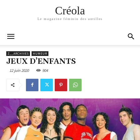
Créola
Le magazine féminin des antilles
Z__ARCHIVES
HUMEUR
JEUX D’ENFANTS
12 juin 2020
904