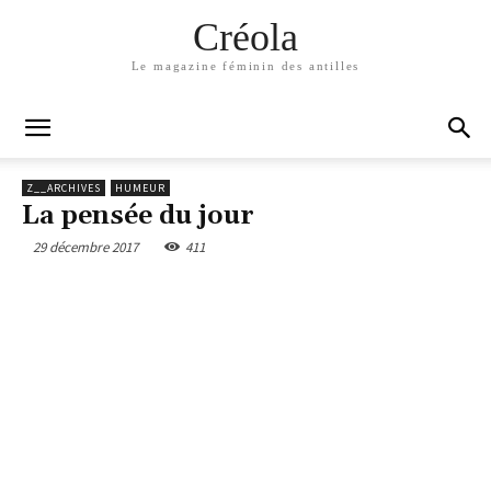
Créola
Le magazine féminin des antilles
Z__ARCHIVES
HUMEUR
La pensée du jour
29 décembre 2017
411