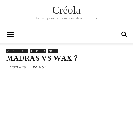
Créola
Le magazine féminin des antilles
Z__ARCHIVES
HUMEUR
MODE
MADRAS VS WAX ?
7 juin 2018
1097