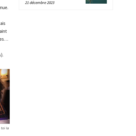
21 décembre 2023
enue.
ais
aint
ages…
).
toi la