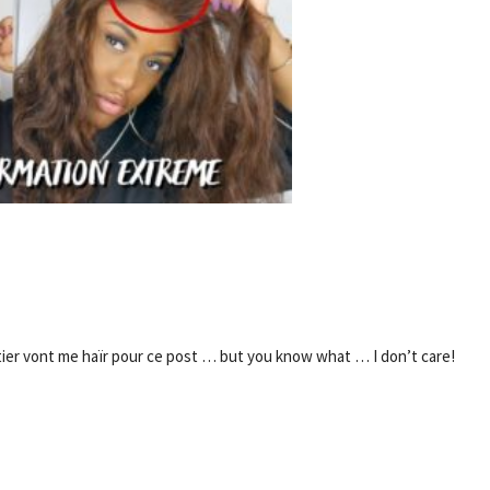
- Advertisement -
er vont me haïr pour ce post … but you know what … I don’t care!