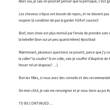
Alors oui, je sais on pourrait penser que la perruque, c’est
Les cheveux crépus ont besoin de repos, et ne doivent pas 
respirer (à condition de pas la garder H24 of course)!
Bref, mon choix est plus motivé par l’envie de prendre soin
la bebelle! (bon oui un peu quand même) #postbad
Maintenant, plusieurs questions se posent, parce que j’y conn
la coller? la coudre? Si on colle, vais-je souffrir d’alopécie d
hisser tel un drapeau?….)
Bon les filles, si vous avez des conseils et des recommanda
De mon côté, je vais me renseigner et je vous tiens au jus 
TO BE CONTINUED….