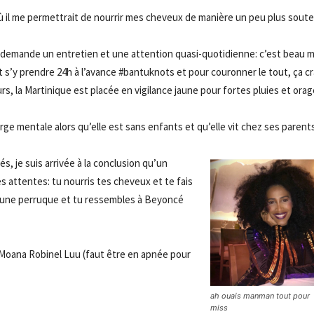
ù il me permettrait de nourrir mes cheveux de manière un peu plus sout
 demande un entretien et une attention quasi-quotidienne: c’est beau m
aut s’y prendre 24h à l’avance #bantuknots et pour couronner le tout, ça cr
urs, la Martinique est placée en vigilance jaune pour fortes pluies et or
charge mentale alors qu’elle est sans enfants et qu’elle vit chez ses parents
 je suis arrivée à la conclusion qu’un
 attentes: tu nourris tes cheveux et te fais
s une perruque et tu ressembles à Beyoncé
 Moana Robinel Luu (faut être en apnée pour
ah ouais manman tout pour 
miss