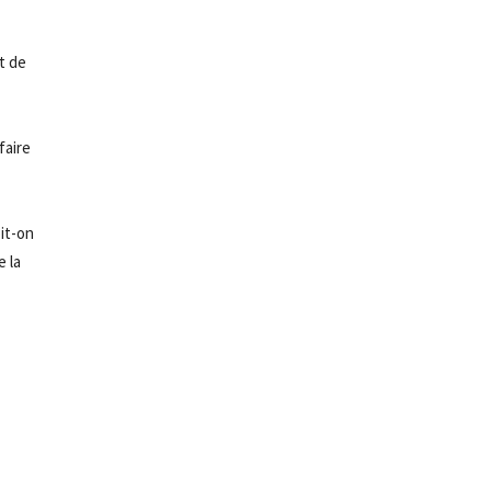
t de
faire
oit-on
e la