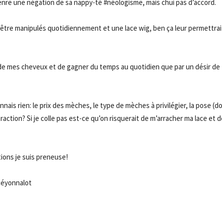
 genre une négation de sa nappy-té #néologisme, mais chui pas d’accord.
être manipulés quotidiennement et une lace wig, ben ça leur permettrai
 de mes cheveux et de gagner du temps au quotidien que par un désir de 
ais rien: le prix des mèches, le type de mèches à privilégier, la pose (d
e traction? Si je colle pas est-ce qu’on risquerait de m’arracher ma lace et d
tions je suis preneuse!
#céyonnalot