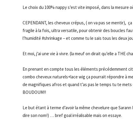
Le choix du 100% nappy s’est vite imposé, dans la mesure o
CEPENDANT, les cheveux crépus, ( on va pas se mentir), ça
fragile à la fois, ultra versatile, pour obtenir des boucles f
l’humidité #shrinkage – et comme tu le sais tous les deux jo
Et moi, j’ai une vie à vivre. (la meuf on dirait qu’elle a THE 
En prenant en compte tous les éléments précédemment cités,
combo cheveux naturels+lace wig ça pourrait répondre à mes
de magnifiques afros et quand t’as pas le temps tu te met
BOUDOUM!!
Le but étant à terme d’avoir la même chevelure que Sarann
dire son nom!) … bref goal irréalisable mais on essaye.