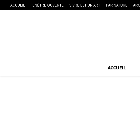
ACCUEIL
FENÊTRE OUVERTE
VIVRE EST UN ART
PAR NATURE
ARC
ACCUEIL