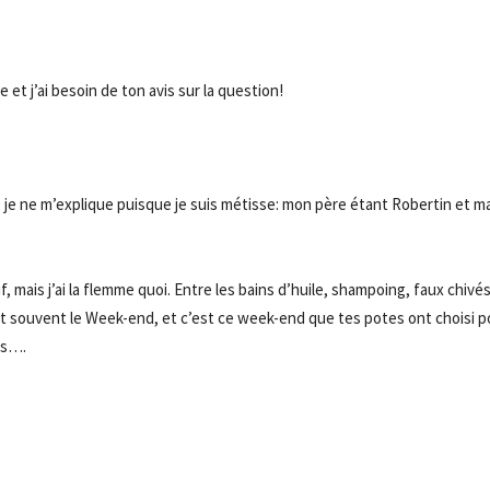
e et j’ai besoin de ton avis sur la question!
e je ne m’explique puisque je suis métisse: mon père étant Robertin et m
f, mais j’ai la flemme quoi. Entre les bains d’huile, shampoing, faux chivé
’est souvent le Week-end, et c’est ce week-end que tes potes ont choisi p
es….