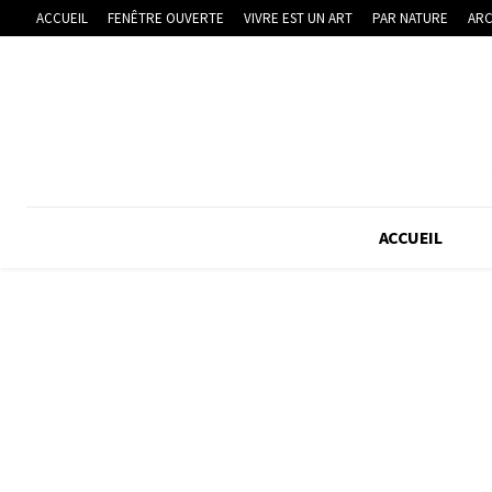
ACCUEIL
FENÊTRE OUVERTE
VIVRE EST UN ART
PAR NATURE
ARC
ACCUEIL