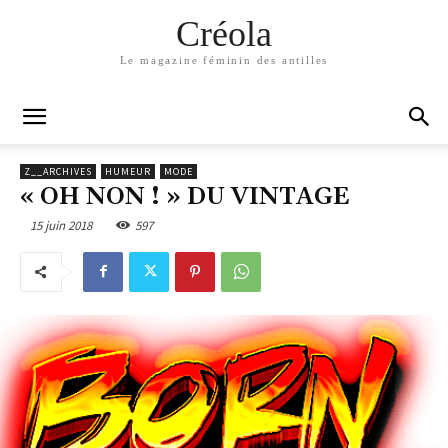
Créola
Le magazine féminin des antilles
Z__ARCHIVES
HUMEUR
MODE
« OH NON ! » DU VINTAGE
15 juin 2018
597