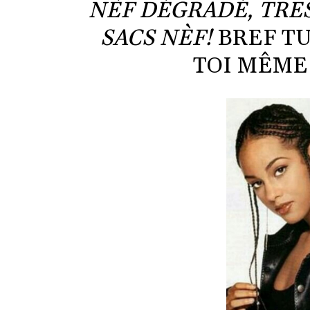
NÈF DÉGRADÉ, TRES
SACS NÈF!
BREF TU
TOI MÊME