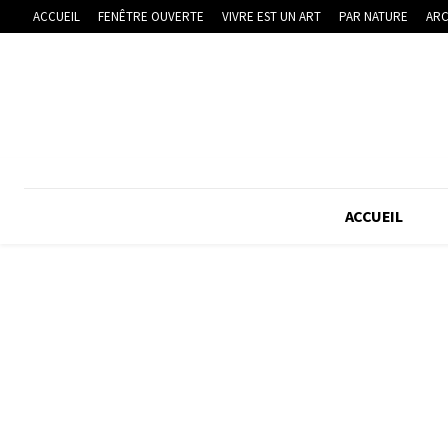
ACCUEIL
FENÊTRE OUVERTE
VIVRE EST UN ART
PAR NATURE
ARC
ACCUEIL