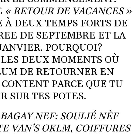
E
« RETOUR DE VACANCES »
E À DEUX TEMPS FORTS DE
REE DE SEPTEMBRE ET LA
JANVIER. POURQUOI?
T LES DEUX MOMENTS OÙ
SEUM DE RETOURNER EN
S CONTENT PARCE QUE TU
R SUR TES POTES.
BAGAY NEF: SOULIÉ NÈF
ITE VAN’S OKLM, COIFFURES