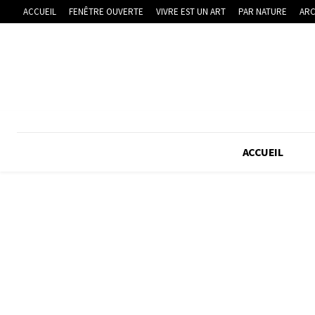
ACCUEIL
FENÊTRE OUVERTE
VIVRE EST UN ART
PAR NATURE
ARC
ACCUEIL