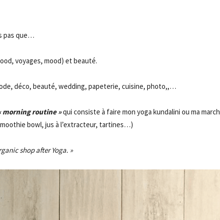
- Advertisement -
is pas que…
(food, voyages, mood) et beauté.
mode,
dé
co, beauté, wedding, papeterie, cuisine, photo,,…
« morning routine »
qui consiste à faire mon yoga kundalini ou ma marc
smoothie bowl, jus à l’extracteur, tartines…)
organic shop after Yoga. »