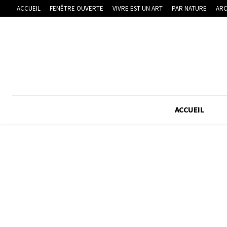
ACCUEIL
FENÊTRE OUVERTE
VIVRE EST UN ART
PAR NATURE
ARC
ACCUEIL