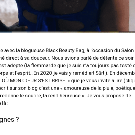
oirée avec la blogueuse Black Beauty Bag, à l’occasion du Salon
é direct à sa douceur. Nous avions parlé de détente ce soir 
e est adepte (la flemmarde que je suis n’a toujours pas testé 
ps et l’esprit…En 2020 je vais y remédier! Sûr! ). En décemb
UR OÙ MON CŒUR S’EST BRISÉ. » que je vous invite à lire (cliq
’écrit sur son blog c’est une « amoureuse de la pluie, poétique
lui redonne le sourire, la rend heureuse ». Je vous propose de
là :
ignes ?