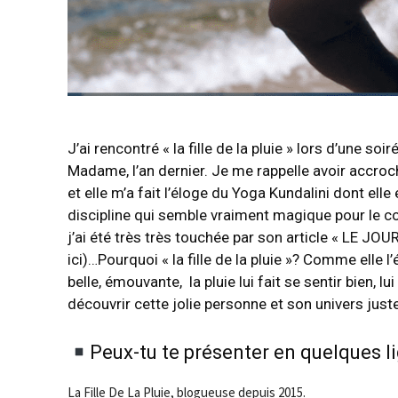
J’ai rencontré « la fille de la pluie » lors d’une s
Madame, l’an dernier. Je me rappelle avoir accroch
et elle m’a fait l’éloge du Yoga Kundalini dont ell
discipline qui semble vraiment magique pour le cor
j’ai été très très touchée par son article « LE JO
ici
)…Pourquoi « la fille de la pluie »? Comme elle l
belle, émouvante, la pluie lui fait se sentir bien, 
découvrir cette jolie personne et son univers juste 
Peux-tu te présenter en quelques l
La
Fille
De
La
Pluie
, blogueuse
de
puis 2015.