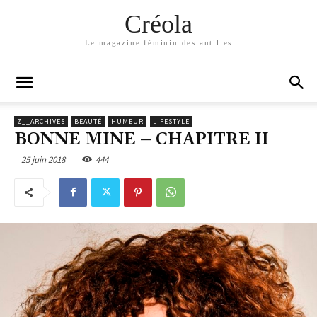
Créola
Le magazine féminin des antilles
Z__ARCHIVES
BEAUTÉ
HUMEUR
LIFESTYLE
BONNE MINE – CHAPITRE II
25 juin 2018
444