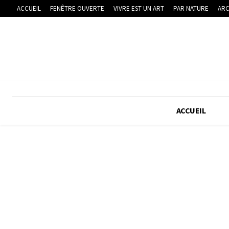
ACCUEIL
FENÊTRE OUVERTE
VIVRE EST UN ART
PAR NATURE
ARC
ACCUEIL