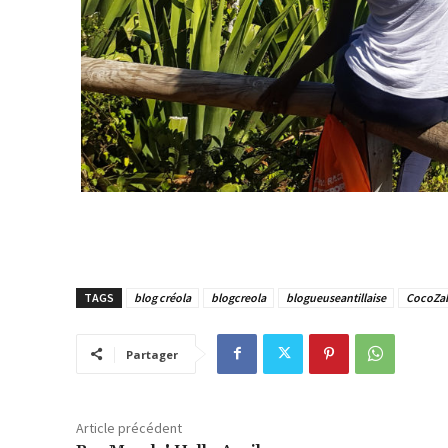
TAGS
blog créola
blogcreola
blogueuseantillaise
CocoZab
Partager
Article précédent