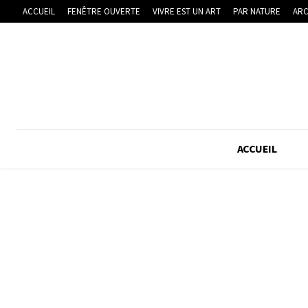
ACCUEIL
FENÊTRE OUVERTE
VIVRE EST UN ART
PAR NATURE
ARC
ACCUEIL