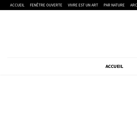
ACCUEIL
FENÊTRE OUVERTE
VIVRE EST UN ART
PAR NATURE
ARC
ACCUEIL