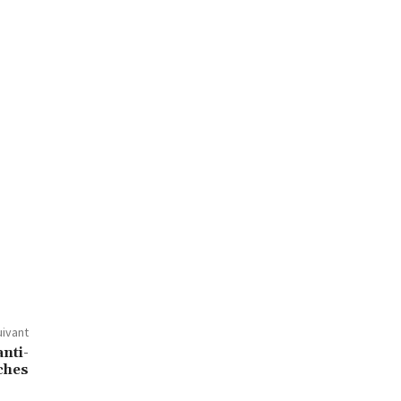
uivant
nti-
ches