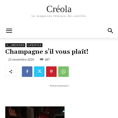
Créola
Le magazine féminin des antilles
Z__ARCHIVES
LIFESTYLE
Champagne s’il vous plaît!
15 novembre 2018
867
- Advertisement -
- Advertisement -