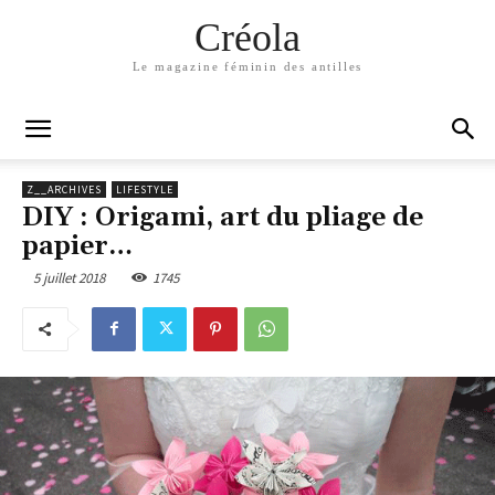
Créola
Le magazine féminin des antilles
Z__ARCHIVES
LIFESTYLE
DIY : Origami, art du pliage de
papier…
5 juillet 2018
1745