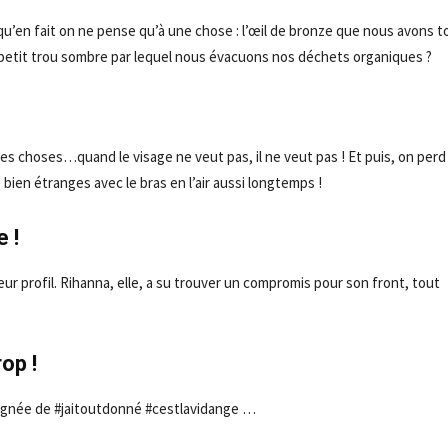
u’en fait on ne pense qu’à une chose : l’œil de bronze que nous avons t
e petit trou sombre par lequel nous évacuons nos déchets organiques ?
les choses…quand le visage ne veut pas, il ne veut pas ! Et puis, on perd
en étranges avec le bras en l’air aussi longtemps !
 !
leur profil. Rihanna, elle, a su trouver un compromis pour son front, tout
op !
agnée de #jaitoutdonné #cestlavidange …