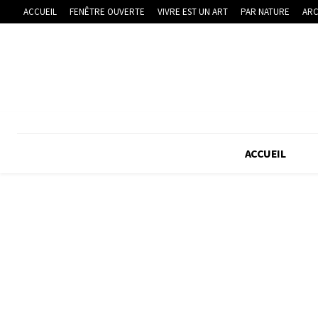
ACCUEIL
FENÊTRE OUVERTE
VIVRE EST UN ART
PAR NATURE
ARC
ACCUEIL