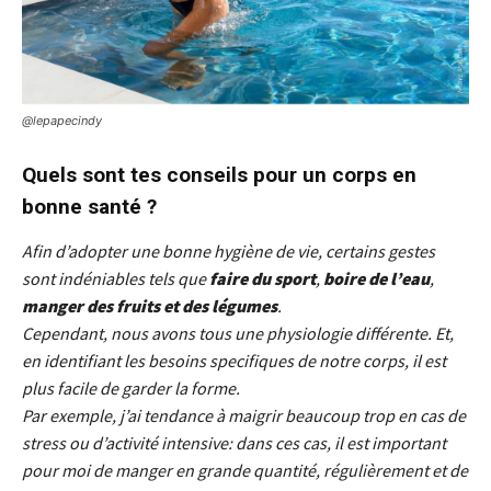
@lepapecindy
Quels sont tes conseils pour un corps en
bonne santé ?
Afin d’adopter une bonne hygiène de vie, certains gestes
sont indéniab
le
s tels que
faire du sport
,
boire de l’eau
,
manger des fruits et des
lé
gumes
.
Cependant, nous avons tous une physiologie différente. Et,
en identifiant
le
s besoins specifiques de notre corps, il est
plus faci
le
de garder la forme.
Par exemp
le
, j’ai tendance à maigrir beaucoup trop en cas de
stress ou d’activité intensive: dans ces cas, il est important
pour moi de manger en grande quantité, régulièrement et de