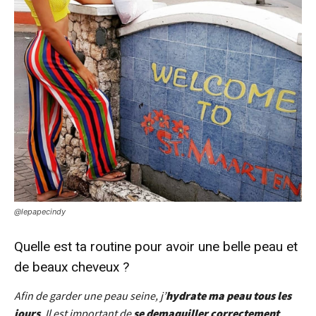
@lepapecindy
Quel
le
est ta routine pour avoir une bel
le
peau et
de beaux cheveux ?
Afin de garder une peau seine, j’
hydrate ma peau tous
le
s
jours
. Il est important de
se demaquil
le
r correctement