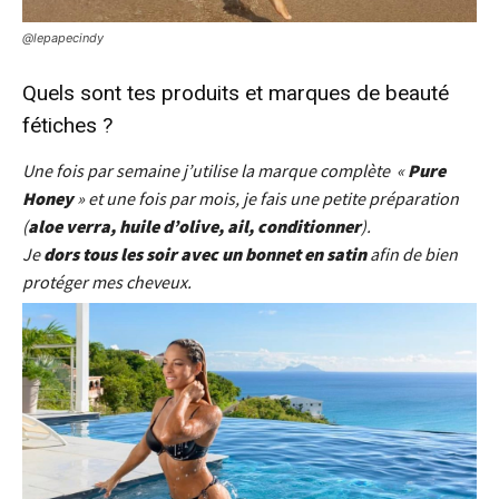
@lepapecindy
Quels sont tes produits et marques de beauté
fétiches ?
Une fois par semaine j’utilise la marque comp
lè
te «
Pure
Honey
» et une fois par mois, je fais une petite préparation
(
aloe verra, hui
le
d’olive, ail, conditionner
).
Je
dors tous
le
s soir avec un bonnet en satin
afin de bien
protéger mes cheveux.