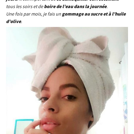
tous
le
s soirs et de
boire de l’eau dans la journée
.
Une fois par mois, je fais un
gommage au sucre et à l’hui
le
d’olive
.