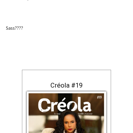
Sass????
Créola #19