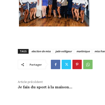
TAGS
election de miss
jade voltigeur
martinique
miss fra
Partager
Article précédent
Je fais du sport à la maison…