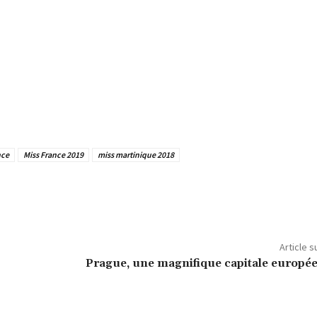
nce
Miss France 2019
miss martinique 2018
Article s
Prague, une magnifique capitale europé