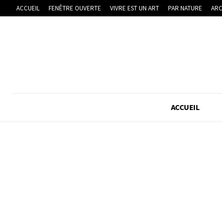
ACCUEIL
FENÊTRE OUVERTE
VIVRE EST UN ART
PAR NATURE
ARC
ACCUEIL