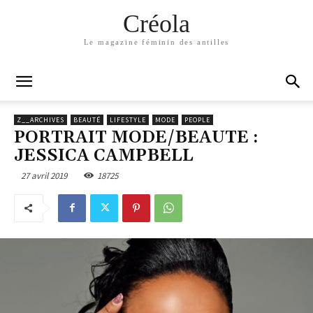
Créola
Le magazine féminin des antilles
Z__ARCHIVES
BEAUTÉ
LIFESTYLE
MODE
PEOPLE
PORTRAIT MODE/BEAUTE :
JESSICA CAMPBELL
27 avril 2019
18725