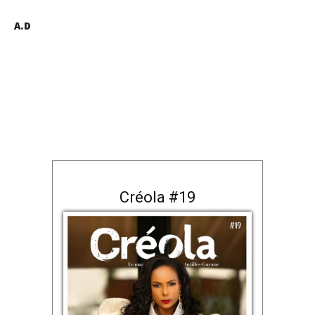
A.D
Créola #19