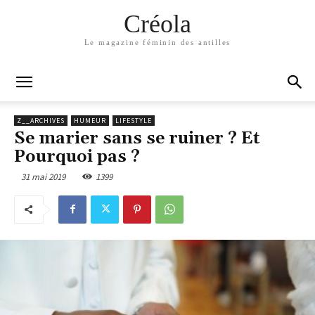
Créola
Le magazine féminin des antilles
Z__ARCHIVES
HUMEUR
LIFESTYLE
Se marier sans se ruiner ? Et
Pourquoi pas ?
31 mai 2019
1399