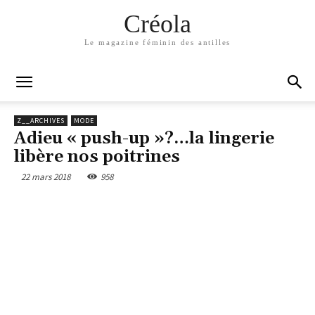
Créola
Le magazine féminin des antilles
Z__ARCHIVES
MODE
Adieu « push-up »?…la lingerie
libère nos poitrines
22 mars 2018
958