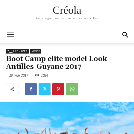
Créola
Le magazine féminin des antilles
Z__ARCHIVES
MODE
Boot Camp elite model Look
Antilles-Guyane 2017
19 mai 2017
1024