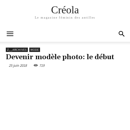
Créola
Le magazine féminin des antilles
Z__ARCHIVES
MODE
Devenir modèle photo: le début
25 juin 2018
719