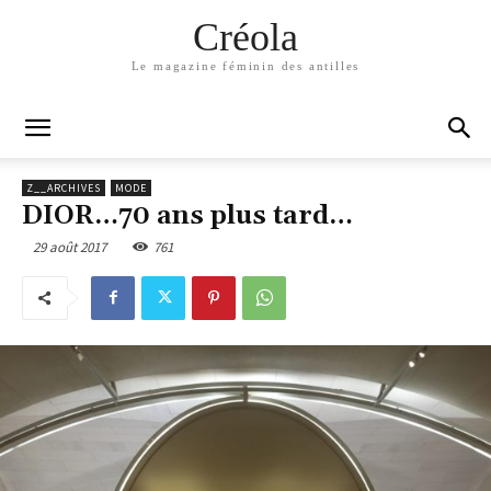
Créola
Le magazine féminin des antilles
Z__ARCHIVES
MODE
DIOR…70 ans plus tard…
29 août 2017
761