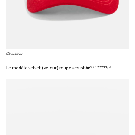
@topshop
Le modèle velvet (velour) rouge #crush❤️????????✅