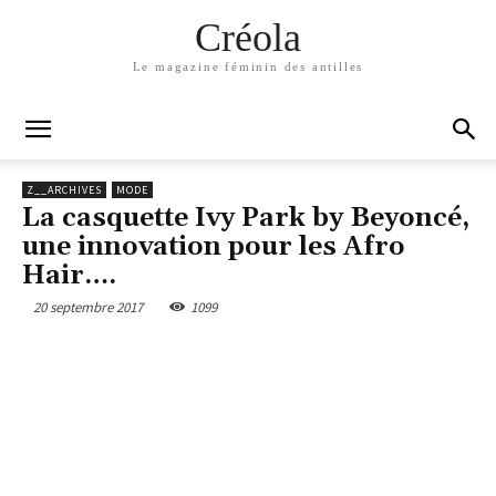
Créola
Le magazine féminin des antilles
Z__ARCHIVES
MODE
La casquette Ivy Park by Beyoncé,
une innovation pour les Afro
Hair….
20 septembre 2017
1099