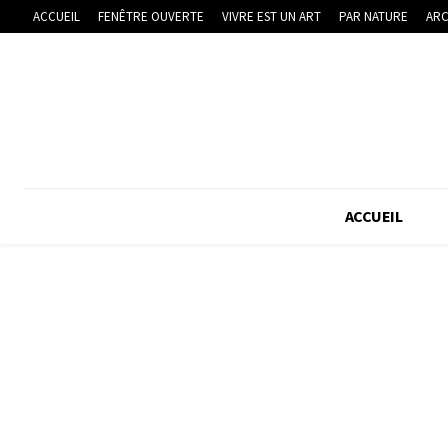
ACCUEIL
FENÊTRE OUVERTE
VIVRE EST UN ART
PAR NATURE
ARC
ACCUEIL