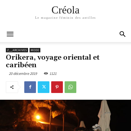
Créola
Le magazine féminin des antilles
Z__ARCHIVES
MODE
Orikera, voyage oriental et
caribéen
20 décembre 2019
1121