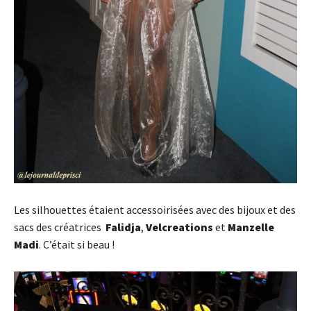
Les silhouettes étaient accessoirisées avec des bijoux et des
sacs des créatrices
Falidja
,
Velcreations
et
Manzelle
Madi
. C’était si beau !