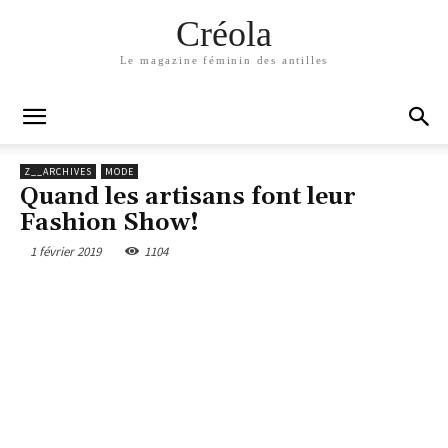
Créola
Le magazine féminin des antilles
Z__ARCHIVES
MODE
Quand les artisans font leur
Fashion Show!
1 février 2019
1104