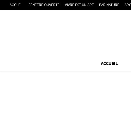
ACCUEIL
FENÊTRE OUVERTE
VIVRE EST UN ART
PAR NATURE
ARC
ACCUEIL