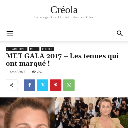
Créola
Le magazine féminin des antilles
Z__ARCHIVES
MODE
PEOPLE
MET GALA 2017 – Les tenues qui
ont marqué !
3 mai 2017
851