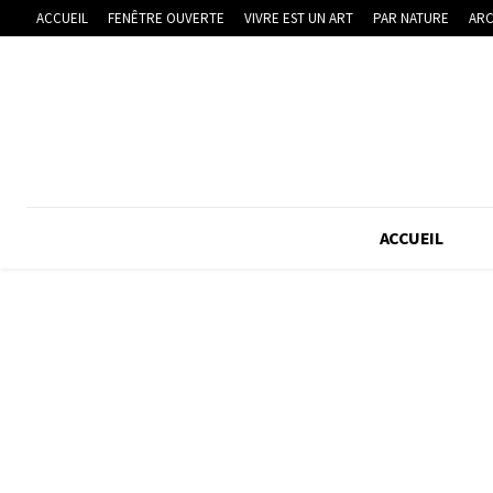
ACCUEIL
FENÊTRE OUVERTE
VIVRE EST UN ART
PAR NATURE
ARC
ACCUEIL