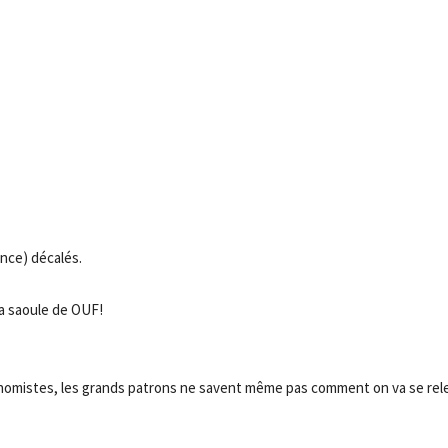
ance) décalés.
ça saoule de OUF!
 économistes, les grands patrons ne savent même pas comment on va se rel