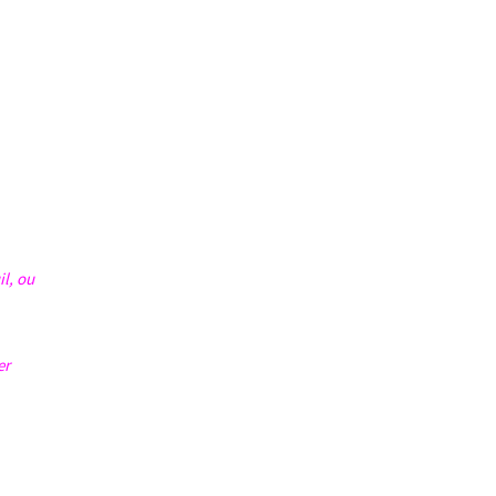
il, ou
er