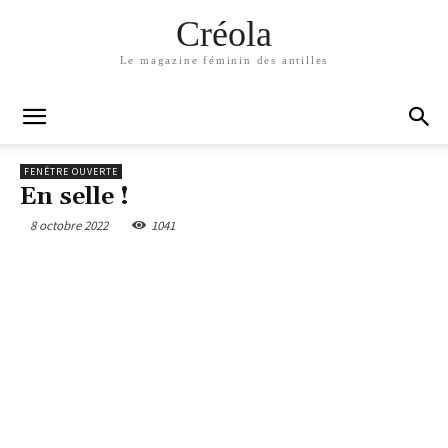
Créola
Le magazine féminin des antilles
FENÊTRE OUVERTE
En selle !
8 octobre 2022
1041