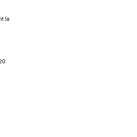
t la
 20