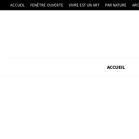
ACCUEIL
FENÊTRE OUVERTE
VIVRE EST UN ART
PAR NATURE
ARC
ACCUEIL