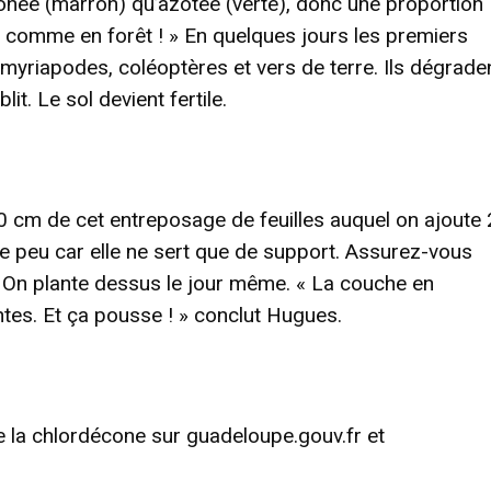
bonée (marron) qu’azotée (verte), donc une proportion
s, comme en forêt ! » En quelques jours les premiers
yriapodes, coléoptères et vers de terre. Ils dégraden
it. Le sol devient fertile.
0 cm de cet entreposage de feuilles auquel on ajoute
te peu car elle ne sert que de support. Assurez-vous
. On plante dessus le jour même. « La couche en
tes. Et ça pousse ! » conclut Hugues.
 la chlordécone sur guadeloupe.gouv.fr et