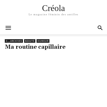
Créola
Le magazine féminin des antilles
Z__ARCHIVES
BEAUTÉ
HUMEUR
Ma routine capillaire